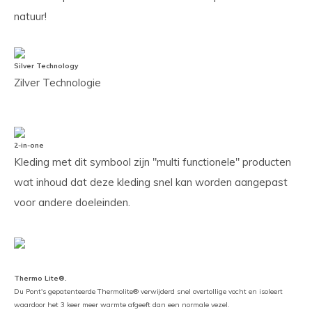
natuur!
Silver Technology
Zilver Technologie
2-in-one
Kleding met dit symbool zijn "multi functionele" producten
wat inhoud dat deze kleding snel kan worden aangepast
voor andere doeleinden.
Thermo Lite®.
Du Pont's gepatenteerde Thermolite® verwijderd snel overtollige vocht en isoleert
waardoor het 3 keer meer warmte afgeeft dan een normale vezel.