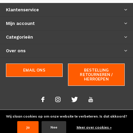
Klantenservice
Mijn account
Categorieën
Over ons
EMAIL ONS
BESTELLING
RETOURNEREN /
HERROEPEN
Wij slaan cookies op om onze website te verbeteren. Is dat akkoord?
© Copyright
2026
- Theme By
DMWS
-
RSS-feed
Ja
Nee
Meer over cookies »