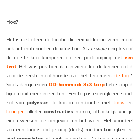
Hoe?
Het is niet alleen de locatie die een uitdaging vormt maar
ook het materiaal en de uitrusting. Als
newbie
ging ik voor
de eerste keer kamperen op een paalcamping met
een
tent
. Het was pas toen ik mijn vriend leerde kennen dat ik
voor de eerste maal hoorde over het fenomeen
‘
de tarp
’
.
Sinds ik mijn eigen
DD-hammock 3x3 tarp
heb slaap ik
bijna nooit meer in een tent. Een tarp is eigenlijk een soort
zeil van
polyeste
r. Je kan in combinatie met
touw
en
haringen
allerlei
constructies
maken, afhankelijk van je
eigen wensen, de omgeving en het weer. Het voordeel
van een tarp is dat je nog (deels) rondom kan kijken en
niet opgesloten
zit zoals in een tent. Zo kan je nog meer