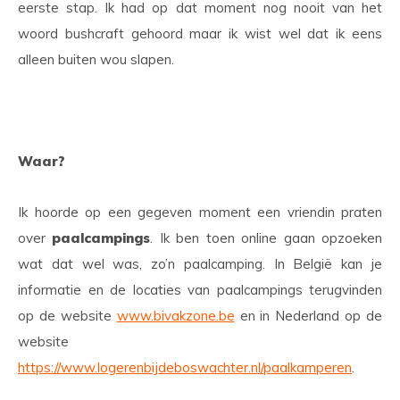
eerste stap. Ik had op dat moment nog nooit van het
woord bushcraft gehoord maar ik wist wel dat ik eens
alleen buiten wou slapen.
Waar?
Ik hoorde op een gegeven moment een vriendin praten
over
paalcampings
. Ik ben toen online gaan opzoeken
wat dat wel was, zo’n paalcamping. In België kan je
informatie en de locaties van paalcampings terugvinden
op de website
www.bivakzone.be
en in Nederland op de
website
https://www.logerenbijdeboswachter.nl/paalkamperen
.