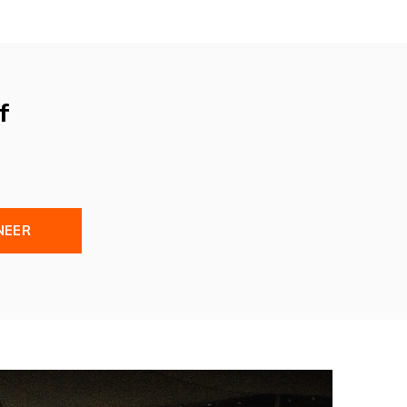
f
NEER