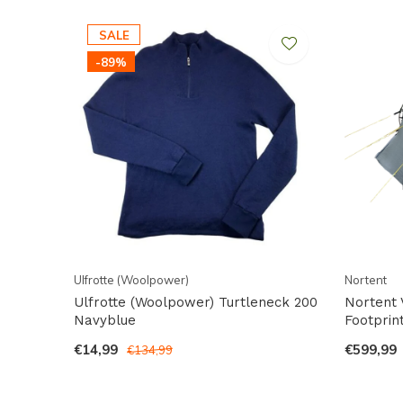
SALE
-89%
Ulfrotte (Woolpower)
Nortent
Ulfrotte (Woolpower) Turtleneck 200
Nortent V
Navyblue
Footprin
€14,99
€599,99
€134,99