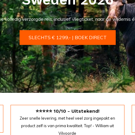
volledig verzorgde reis, inclusief vliegticket, naar de wildernis é
SLECHTS € 1299,- | BOEK DIRECT
⭐️⭐️⭐️⭐️⭐️ 10/10 - Uitstekend!
Zeer snelle levering, met heel veel zorg ingepakt en
product zelf is van prima kwaliteit. Top! - William uit
Vilvoorde