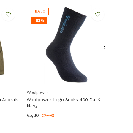
SALE
-83%
Woolpower
h Anorak
Woolpower Logo Socks 400 DarK
Navy
€5,00
€29,99