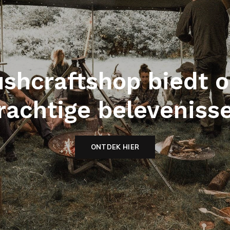
shcraftshop biedt 
rachtige beleveniss
ONTDEK HIER