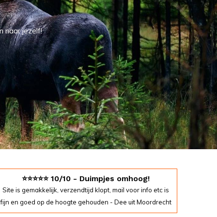
n naar jezelf!
⭐️⭐️⭐️⭐️⭐️ 10/10 - Duimpjes omhoog!
Site is gemakkelijk, verzendtijd klopt, mail voor info etc is
fijn en goed op de hoogte gehouden - Dee uit Moordrecht