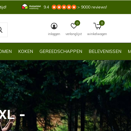
ijd!
9.4
> 9000 reviews!
0
0
inloggen
verlanglijst
winkelwagen
OMEN
KOKEN
GEREEDSCHAPPEN
BELEVENISSEN
M
XL -