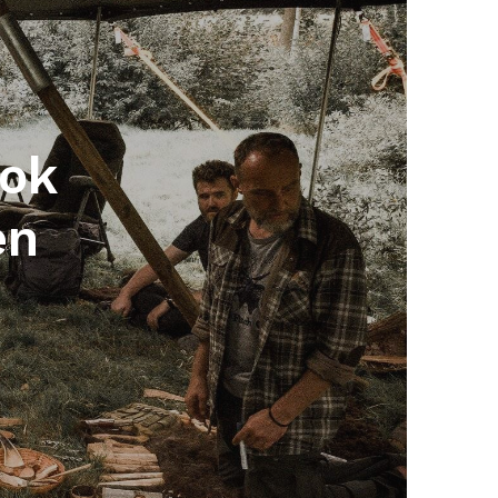
ook
en