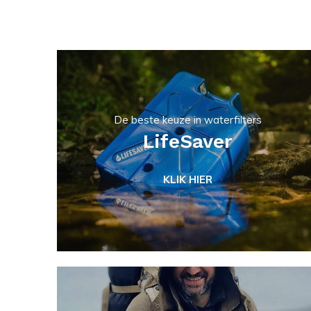
De beste keuze in waterfilters
LifeSaver
KLIK HIER