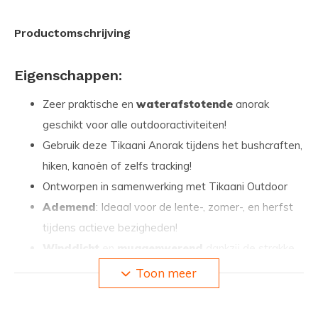
Productomschrijving
Eigenschappen:
Zeer praktische en
waterafstotende
anorak
geschikt voor alle outdooractiviteiten!
Gebruik deze Tikaani Anorak tijdens het bushcraften,
hiken, kanoën of zelfs tracking!
Ontworpen in samenwerking met Tikaani Outdoor
Ademend
: Ideaal voor de lente-, zomer-, en herfst
tijdens actieve bezigheden!
Winddicht
en
muggenwerend
dankzij de strakke
weving van de stof
Toon meer
Uitneembaar muskietennet: perfecte bescherming
tegen de kleinste mugjes!