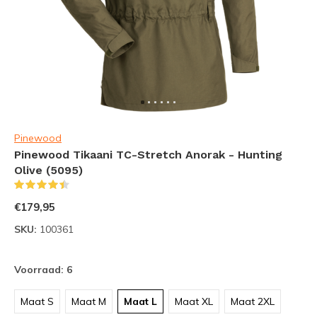
Pinewood
Pinewood Tikaani TC-Stretch Anorak - Hunting
Olive (5095)
(8)
€179,95
SKU:
100361
Voorraad: 6
Maat S
Maat M
Maat L
Maat XL
Maat 2XL