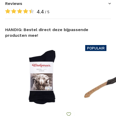
Reviews
Afgewerkt met Wax voor een authentieke uitstraling
4.4
Comfortabele pasvorm door stretchstof, voorzien
/ 5
van 2% elastaan
TC-Stretch heeft tevens als eigenschap dat het een
HANDIG: Bestel direct deze bijpassende
'stille' stof is - minder bewegingsgeluid!
producten mee!
Verstelbare tailleband en capuchon voor de perfecte
POPULAIR
pasvorm!
Zij-ritsen voor het makkelijk aan- en uittrekken en
voor goede ventilatie
4 riemlussen: Handige functie om je toolbelt of
andere accessoires aan te bevestigen
2 handzakken voorzien van ritsen en een grote
borstzak met telefoonpocket
Mouwen met klittenband, zodat de breedte naar
wens is aan te passen