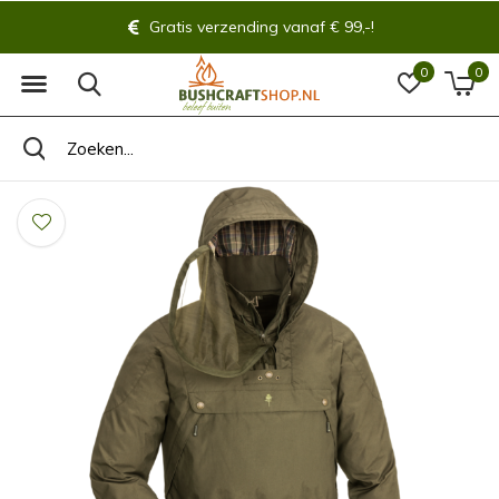
Gratis verzending vanaf € 99,-!
0
0