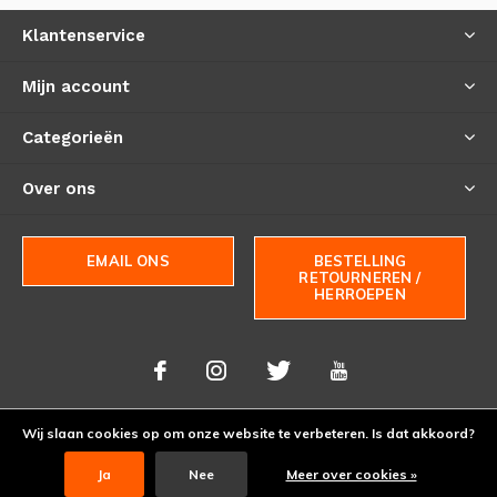
Klantenservice
Mijn account
Categorieën
Over ons
EMAIL ONS
BESTELLING
RETOURNEREN /
HERROEPEN
Wij slaan cookies op om onze website te verbeteren. Is dat akkoord?
© Copyright
2026
- Theme By
DMWS
-
RSS-feed
Ja
Nee
Meer over cookies »