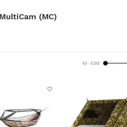
 MultiCam (MC)
€0
-
€200