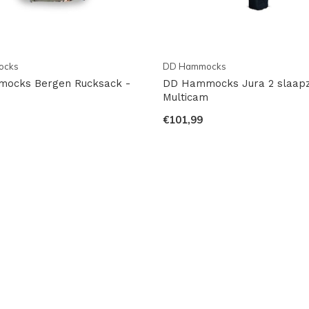
ocks
DD Hammocks
ocks Bergen Rucksack -
DD Hammocks Jura 2 slaapz
m
Multicam
€101,99