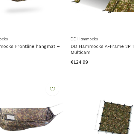
ocks
DD Hammocks
ocks Frontline hangmat –
DD Hammocks A-Frame 2P T
m
Multicam
€124,99