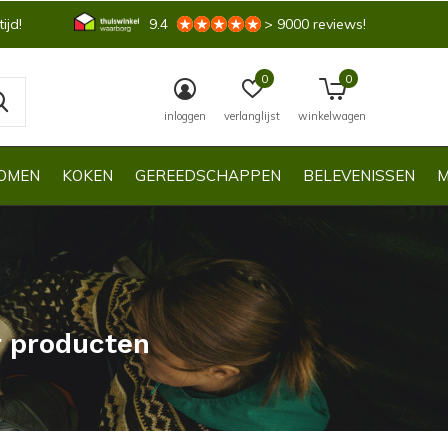
ijd!
9.4
> 9000 reviews!
0
0
inloggen
verlanglijst
winkelwagen
OMEN
KOKEN
GEREEDSCHAPPEN
BELEVENISSEN
M
r producten