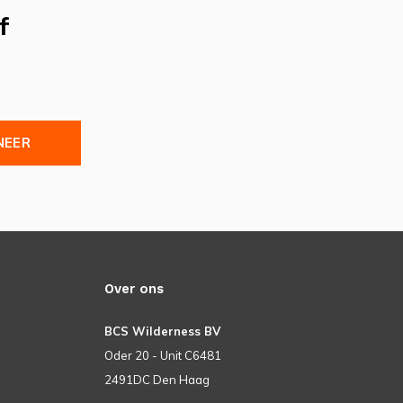
f
NEER
Over ons
BCS Wilderness BV
Oder 20 - Unit C6481
2491DC Den Haag