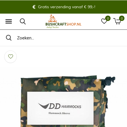
Gratis verzending vanaf € 99,-!
0
0