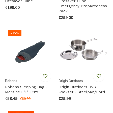
Lifesaver Cube
Lifesaver Cube -
Emergency Preparedness
€199,00
Pack
€299,00
-35%
Robens
Origin Outdoors
Robens Sleeping Bag -
Origin Outdoors RVS
Moraine I "L" +11°C
Kookset - Steelpan/Bord
€58,49
€29,99
€89,99