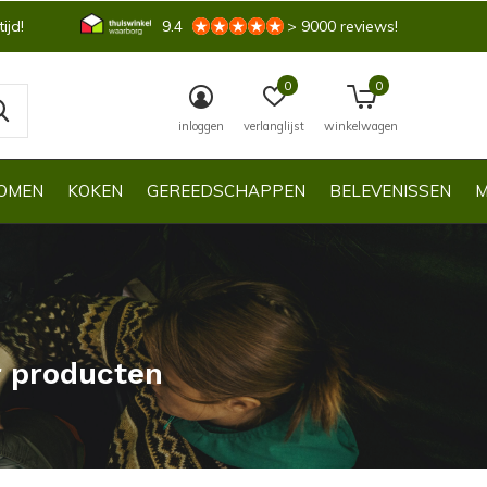
ijd!
9.4
> 9000 reviews!
0
0
inloggen
verlanglijst
winkelwagen
OMEN
KOKEN
GEREEDSCHAPPEN
BELEVENISSEN
M
r producten