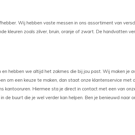
fhebber. Wij hebben vaste messen in ons assortiment van verschi
de kleuren zoals zilver, bruin, oranje of zwart. De handvatten ver
n en hebben we altijd het zakmes die bij jou past. Wij maken je a
ben om een keuze te maken, dan staat onze klantenservice met d
dens kantooruren. Hiermee sta je direct in contact met een van 
rt in de buurt die je wel verder kan helpen. Ben je benieuwd naa