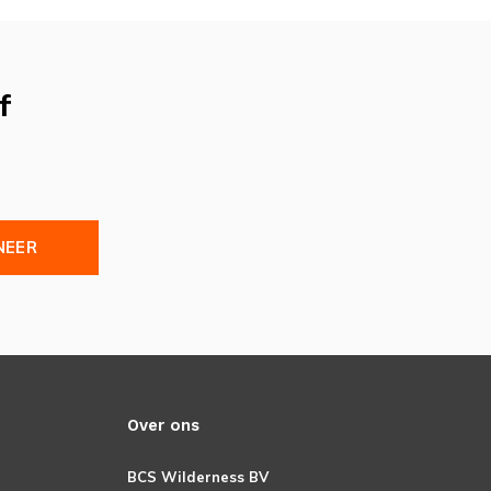
f
NEER
Over ons
BCS Wilderness BV