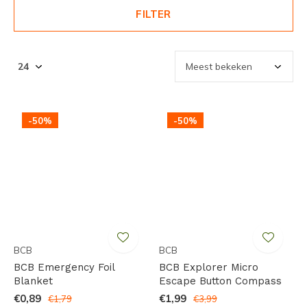
FILTER
-50%
-50%
BCB
BCB
BCB Emergency Foil
BCB Explorer Micro
Blanket
Escape Button Compass
€0,89
€1,99
€1,79
€3,99