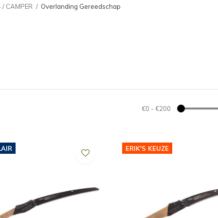
4 / CAMPER
Overlanding Gereedschap
€0
-
€200
AIR
ERIK'S KEUZE