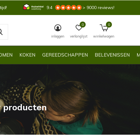
ijd!
9.4
> 9000 reviews!
0
0
inloggen
verlanglijst
winkelwagen
OMEN
KOKEN
GEREEDSCHAPPEN
BELEVENISSEN
M
r producten