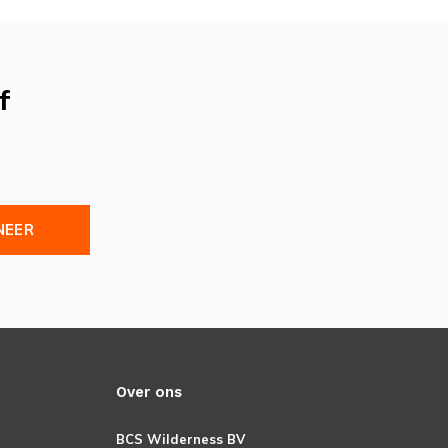
f
NEER
Over ons
BCS Wilderness BV