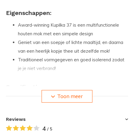
Eigenschappen:
Award-winning Kupilka 37 is een multifunctionele
houten mok met een simpele design
Geniet van een soepje of lichte maaltijd, en daarna
van een heerlijk kopje thee uit dezelfde mok!
Traditioneel vormgegeven en goed isolerend zodat
je je niet verbrand!
Specificaties:
Toon meer
Inhoud 370 ml
Gewicht 134 gram
Afmetingen: 74 x 112 x 180 mm (h x b x l)
Reviews
Materiaal: 50% hout / 50% kunststof
4
/ 5
Kleur: Original (Bruin)