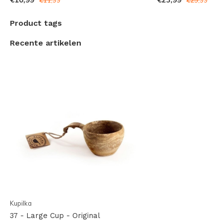
€11,99
€25,99
extra service hierop verlenen:
Product tags
Indien er grotere aantallen, eventueel met een laser-
Recente artikelen
graveur logo (vanaf 50 stuks), nodig zijn kunt u
contact opnemen met onze klantenservice voor
meer informatie.
Voor geschenkverpakkingen, eventueel in houtenkist
kunt u ook contact opnemen voor de mogelijkheden.
Kupilka
37 - Large Cup - Original