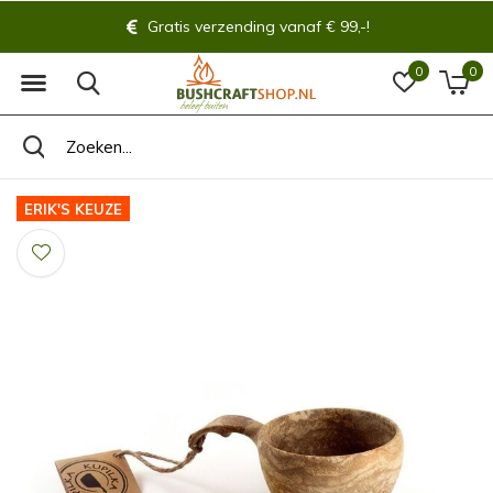
Gratis verzending vanaf € 99,-!
0
0
ERIK'S KEUZE