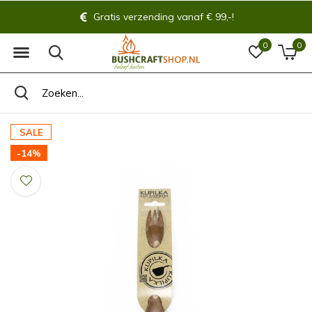
Gratis verzending vanaf € 99,-!
0
0
SALE
-14%