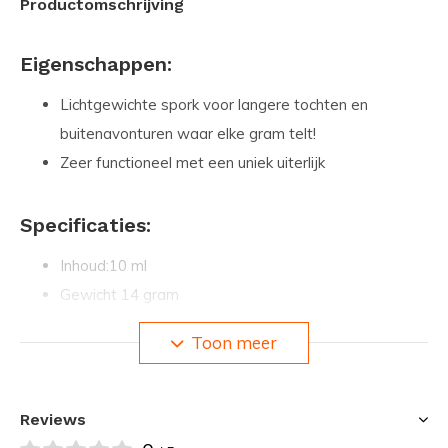
Productomschrijving
Eigenschappen:
Lichtgewichte spork voor langere tochten en
buitenavonturen waar elke gram telt!
Zeer functioneel met een uniek uiterlijk
Specificaties:
Inhoud:10 ml
Gewicht 14 gram
Afmetingen (Lengte): 205 mm
Toon meer
Materiaal: 50% hout / 50% kunststof
Kleur: Original (Bruin)
Reviews
Omschrijving: