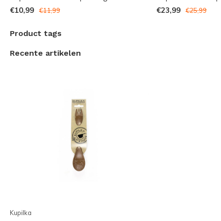
Indien er grotere aantallen, eventueel met een laser-
€10,99
€23,99
€11,99
€25,99
graveur logo (vanaf 50 stuks), nodig zijn kunt u
contact opnemen met onze klantenservice voor
Product tags
meer informatie.
Recente artikelen
Voor geschenkverpakkingen, eventueel in houtenkist
kunt u ook contact opnemen voor de mogelijkheden.
Kupilka