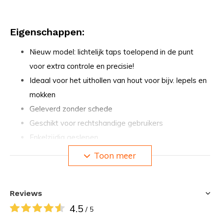
Eigenschappen:
Nieuw model: lichtelijk taps toelopend in de punt
voor extra controle en precisie!
Ideaal voor het uithollen van hout voor bijv. lepels en
mokken
Geleverd zonder schede
Geschikt voor rechtshandige gebruikers
Enkelzijdig geslepen
Toon meer
Specificaties:
Lemmet dikte: 2,5 mm
Reviews
Lemmet lengte: 50 mm
4.5
/ 5
Totale lengte: 15,9 cm