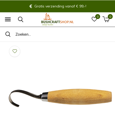
Gratis verzending vanaf € 99,-!
0
0