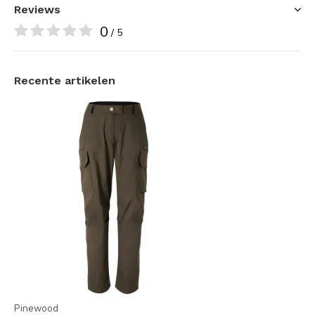
Reviews
0
De broek is voorzien van de innovatieve
InsectSafe®-
/ 5
technologie
. Een doeltreffende impregnering (gebaseerd
op de actieve stof IR3535®) houdt teken, muggen en
Recente artikelen
dazen op veilige afstand. Deze behandeling is biologisch
afbreekbaar, geurloos, volkomen veilig voor de huid en
behoudt zijn effectiviteit na vele wasbeurten.
Gemaakt van duurzaam
TC-stretchmateriaal
, sluit de
broek mooi aan en beweegt deze soepel met je mee, of je
nu een steile heuvel beklimt of gehurkt bij het kampvuur zit.
De broek is afgewerkt met praktische
opbergmogelijkheden, waaronder ruime beenzakken met
rits, zodat je essentiële spullen veilig kunt opbergen tijdens
je avonturen.
Pinewood