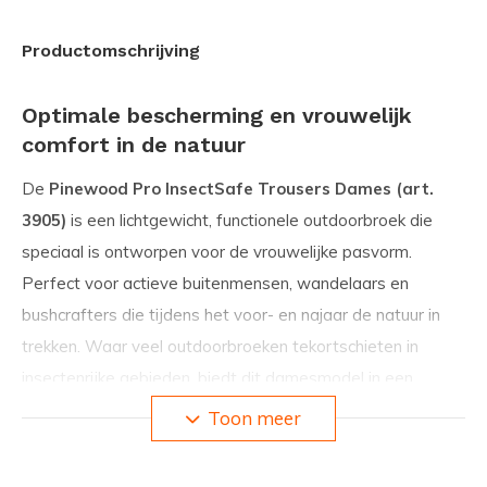
Productomschrijving
Optimale bescherming en vrouwelijk
comfort in de natuur
De
Pinewood Pro InsectSafe Trousers Dames (art.
3905)
is een lichtgewicht, functionele outdoorbroek die
speciaal is ontworpen voor de vrouwelijke pasvorm.
Perfect voor actieve buitenmensen, wandelaars en
bushcrafters die tijdens het voor- en najaar de natuur in
trekken. Waar veel outdoorbroeken tekortschieten in
insectenrijke gebieden, biedt dit damesmodel in een
stijlvolle Dark Olive kleur een geavanceerde barrière tegen
Toon meer
vervelende beestjes, zonder in te leveren op comfort en
flexibiliteit.