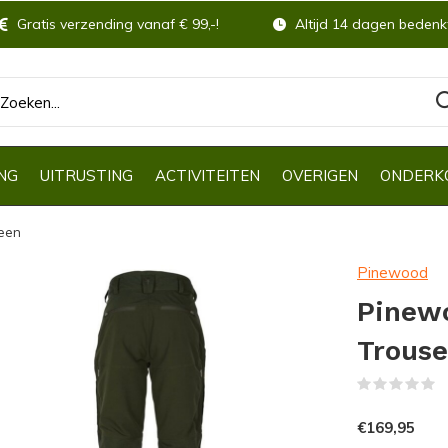
Gratis verzending vanaf € 99,-!
Altijd 14 dagen bedenkt
NG
UITRUSTING
ACTIVITEITEN
OVERIGEN
ONDERK
reen
Pinewood
Pinew
Trouse
(
€169,95