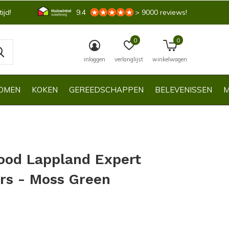
ijd!
9.4
> 9000 reviews!
0
0
inloggen
verlanglijst
winkelwagen
OMEN
KOKEN
GEREEDSCHAPPEN
BELEVENISSEN
M
ood Lappland Expert
rs - Moss Green
0)