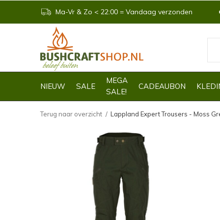
Ma-Vr & Zo < 22:00 = Vandaag verzonden
MEGA
NIEUW
SALE
CADEAUBON
KLEDI
SALE!
Terug naar overzicht
Lappland Expert Trousers - Moss G