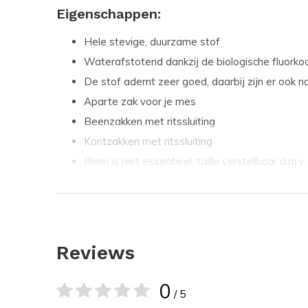
Eigenschappen:
Hele stevige, duurzame stof
Waterafstotend dankzij de biologische fluorkoo
De stof ademt zeer goed, daarbij zijn er ook no
Aparte zak voor je mes
Beenzakken met ritssluiting
Kontzakken met ritssluiting
Riem is niet essentieel, taille verstelbaar d.m.v.
4-way stretch op de achterkant van de broek
Openingen voor kniebeschermers
Specificaties:
Reviews
Gewicht: 640 gram, voor maat C52
0
Materiaal: 70% katoen, 30% polyamide
/ 5