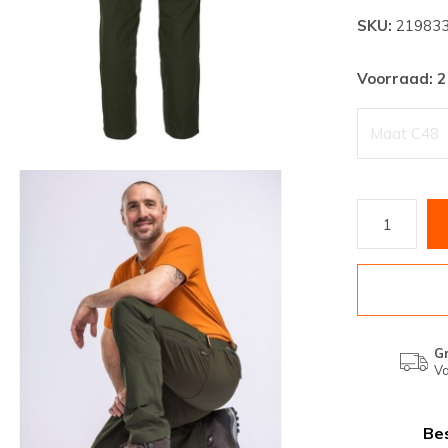
SKU:
21983
Voorraad: 2
Maat C48
Gr
Va
Bes