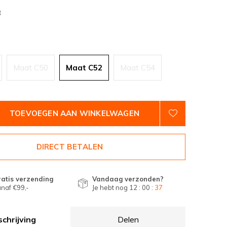
3
Maat C50
Maat C52
Maat C54
TOEVOEGEN AAN WINKELWAGEN
DIRECT BETALEN
atis verzending
Vandaag verzonden?
naf €99,-
Je hebt nog
12 : 00 :
36
chrijving
Delen