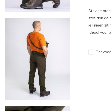
Stevige broek
stof aan de a
je knieën zi
Ideaal voor 
Toevoege