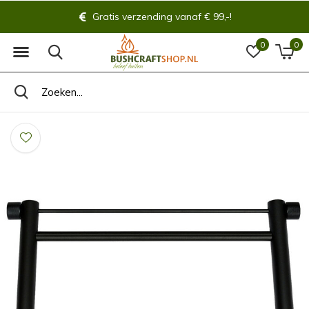
Gratis verzending vanaf € 99,-!
0
0