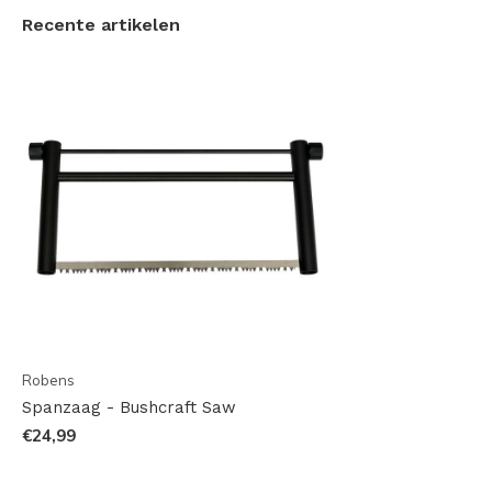
gewoon voor thuis of in de auto.
Recente artikelen
Geleverd met twee verschillende zaagbladen!
In de opbergkoker zitten twee verschillende zaagbladen;
eentje met een grovere vertanding en eentje met een
fijnere vertanding. De grove vertanding is geschikt voor
zachte en verse houtsoorten, de kleinere vertanding is
geschikt voor droog hout en hardhout soorten. Zo heb je
twee zagen in één; perfect wanneer je voorbereid wilt zijn
op iedere uitdaging!
Robens
Spanzaag - Bushcraft Saw
€24,99