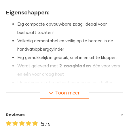
Eigenschappen:
Erg compacte opvouwbare zaag; ideaal voor
bushcraft tochten!
Volledig demontabel en veilig op te bergen in de
handvat/opbergcylinder
Erg gemakkelijk in gebruik; snel in en uit te klappen
Wordt geleverd met
2 zaagbladen
, één voor vers
en één voor droog hout
Ideaal voor o.a. brandhout verwerken en shelter
bouwen
Toon meer
Specificaties:
Reviews
Materiaal: Aluminium / roestvrij staal
5
/ 5
Afmeting: 41.6 x 2.3 x 18.8 (LxBxH)