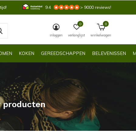
ijd!
9.4
> 9000 reviews!
0
0
inloggen
verlanglijst
winkelwagen
OMEN
KOKEN
GEREEDSCHAPPEN
BELEVENISSEN
M
r producten