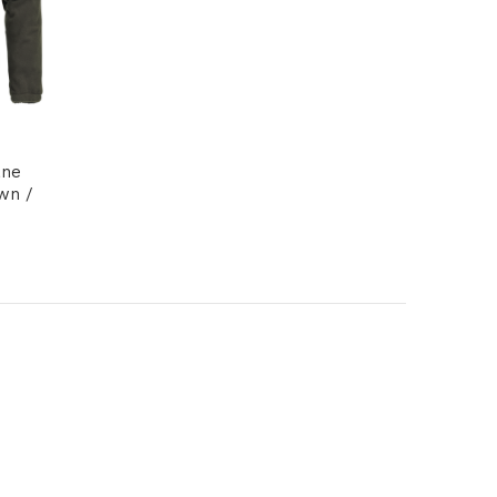
ane
wn /