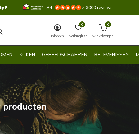
ijd!
9.4
> 9000 reviews!
0
0
inloggen
verlanglijst
winkelwagen
OMEN
KOKEN
GEREEDSCHAPPEN
BELEVENISSEN
M
r producten