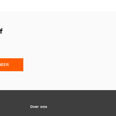
f
NEER
Over ons