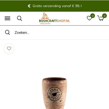
Gratis verzending vanaf € 99,-!
0
0