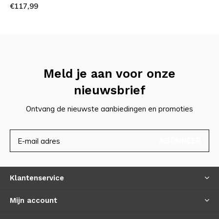
€117,99
Amazonas:
Amazonas is een Duits bedrijf dat gevestigd is in
München. Ze ontwerpen en fabriceren hangmatten en
bijbehorende accessoires van uitstekende kwaliteit. De
Meld je aan voor onze
Amazonas Silk Traveller Thermo hangmat is daar een
nieuwsbrief
prachtig voorbeeld van.
Ontvang de nieuwste aanbiedingen en promoties
ABONNEER
Klantenservice
Mijn account