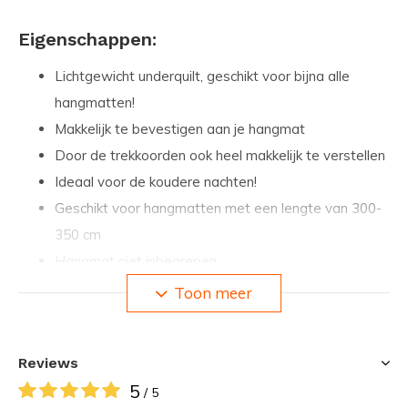
Eigenschappen:
Lichtgewicht underquilt, geschikt voor bijna alle
hangmatten!
Makkelijk te bevestigen aan je hangmat
Door de trekkoorden ook heel makkelijk te verstellen
Ideaal voor de koudere nachten!
Geschikt voor hangmatten met een lengte van 300-
350 cm
Hangmat niet inbegrepen
Toon meer
Specificaties:
Afmetingen: 305\*130 cm
Reviews
Gewicht: 1180 gram
5
/ 5
Materiaal: