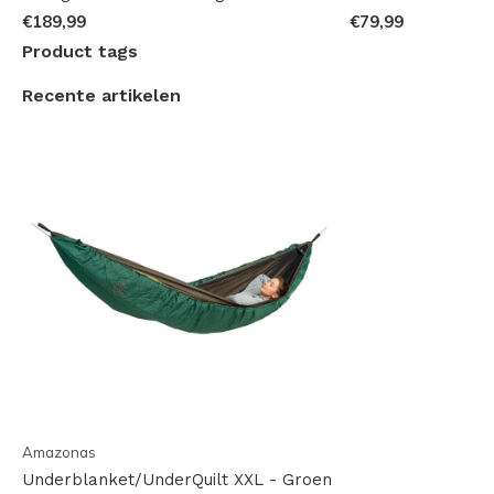
bevestigen.
€189,99
€79,99
Product tags
Bekijk hieronder ook een mooie video waarin de
Recente artikelen
Underblanket wordt getest (in het engels):
Amazonas
Underblanket/UnderQuilt XXL - Groen