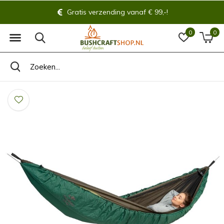
Gratis verzending vanaf € 99,-!
0
0