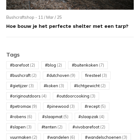
Bushcraftshop - 11 / Mar / 25
Hoe bouw je het perfecte shelter met een tarp?
Tags
#barefoot
(2)
#blog
(2)
#buitenkoken
(7)
#bushcraft
(2)
#dutchoven
(9)
firesteel
(3)
#gietijzer
(3)
#koken
(3)
#lichtgewicht
(2)
#originoutdoors
(4)
#outdoorcooking
(3)
#petromax
(9)
#pinewood
(3)
#recept
(5)
#robens
(6)
#slaapmat
(5)
#slaapzak
(4)
#slapen
(3)
#tenten
(2)
#vivobarefoot
(2)
vuurmaken
(2)
#wandelen
(6)
#wandelschoenen
(3)