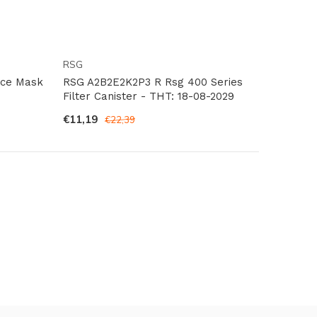
RSG
ace Mask
RSG A2B2E2K2P3 R Rsg 400 Series
Filter Canister - THT: 18-08-2029
€11,19
€22,39