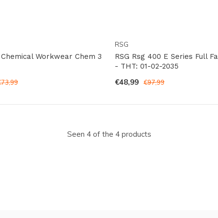
RSG
 Chemical Workwear Chem 3
RSG Rsg 400 E Series Full F
- THT: 01-02-2035
€48,99
€73,99
€97,99
Seen 4 of the 4 products