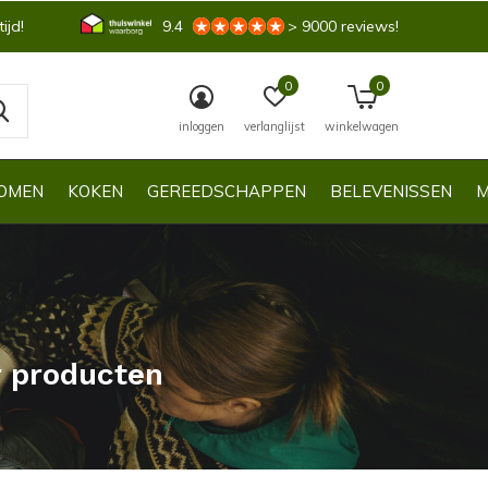
ijd!
9.4
> 9000 reviews!
0
0
inloggen
verlanglijst
winkelwagen
OMEN
KOKEN
GEREEDSCHAPPEN
BELEVENISSEN
M
r producten