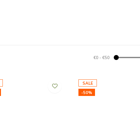
€0
-
€50
SALE
-50%