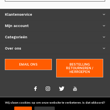
Klantenservice
Mijn account
Categorieën
Over ons
EMAIL ONS
BESTELLING
RETOURNEREN /
HERROEPEN
Wij slaan cookies op om onze website te verbeteren. Is dat akkoord?
© Copyright
2026
- Theme By
DMWS
-
RSS-feed