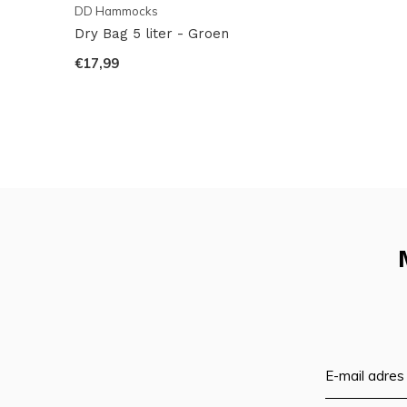
DD Hammocks
tarps, hangmatten en accessoires welke zeer geschikt 
Dry Bag 5 liter - Groen
outdoor! Ze zijn constant bezig met het ontwikkelen
€17,99
levert dit merk producten van hoge kwaliteit. Daar
geweldig: er is altijd een passende oplossing voorha
vriendelijk bedrijf, met vriendelijke mensen die altijd