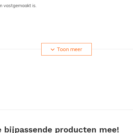
n vastgemaakt is.
Toon meer
 met een inhoud van 10 liter voor het
is voorzien van doorzichtig materiaal. Dit
e bijpassende producten mee!