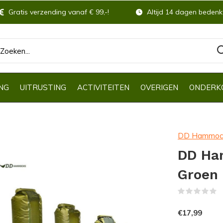
Gratis verzending vanaf € 99,-!
Altijd 14 dagen bedenkt
NG
UITRUSTING
ACTIVITEITEN
OVERIGEN
ONDERK
DD Hammoc
DD Ham
Groen
(
€17,99