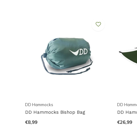
maakt het mogelijk om in een oogopslag te kunnen zie
eerst open hoeft te rollen. Erg handig wanneer je ver
De Dry Bag is volledig waterdicht wanneer de boven
vervolgens wordt vastgezet met de daarvoor bestem
geleverd met draagriem.
De mogelijkheden voor het gebruik zijn eindeloos. Wat 
extreme omstandigheden.
Wat is de inhoud van je levering?
1x Dry Bag 5 liter
DD Hammocks
DD Hamm
DD Hammocks Bishop Bag
DD Hamm
1x draagriem
€8,99
€26,99
4 maten beschikbaar: