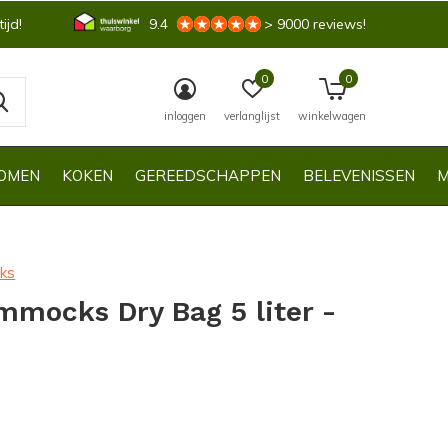
ijd!
9.4
> 9000 reviews!
0
0
inloggen
verlanglijst
winkelwagen
OMEN
KOKEN
GEREEDSCHAPPEN
BELEVENISSEN
M
ks
mocks Dry Bag 5 liter -
0)