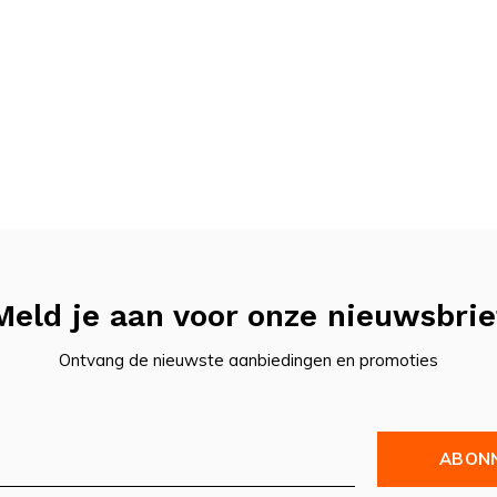
zijn voor gebruik bij bushcraft, survival en
 en verbeteren van hun producten. Hierdoor
naast is de service van DD Hammocks
nden als er een keer een probleem is. Een
 voor klanten klaarstaan.
Meld je aan voor onze nieuwsbrie
Ontvang de nieuwste aanbiedingen en promoties
ABON