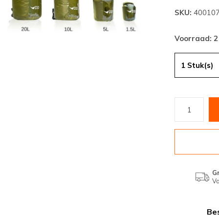
SKU:
40010
Voorraad: 2
1 Stuk(s)
Gr
Va
Bes