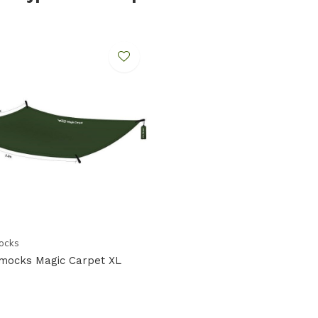
n wat er in de tas zit zonder dat je deze
schillende Dry Bags bij je hebt.
zijde een stukje wordt opgerold en
de kunststof clips. De Dry Bag 5 wordt
er in past, blijft droog. Zelfs in de meest
ocks
ocks Magic Carpet XL