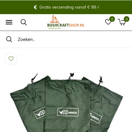
Gratis verzending vanaf € 99,-!
0
0