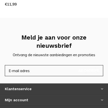
€11,99
een probleem is. Een vriendelijk bedrijf, met vriendelijke
mensen die altijd voor klanten klaarstaan.
Meld je aan voor onze
nieuwsbrief
Ontvang de nieuwste aanbiedingen en promoties
ABONNEER
Klantenservice
Mijn account