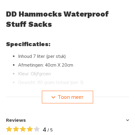
DD Hammocks Waterproof
Stuff Sacks
Specificaties:
Inhoud 7 liter (per stuk)
Afmetingen: 40cm X 20cm
Kleur: Olijfgroen
Gewicht: 80 gram totaal (per 3)
3 stuks
Toon meer
Materiaal: 100% waterproof PU-coated polyester
Waterproof Stuff Sacks:
Reviews
4
/ 5
Handige waterdichte opbergzakken. Te gebruiken als