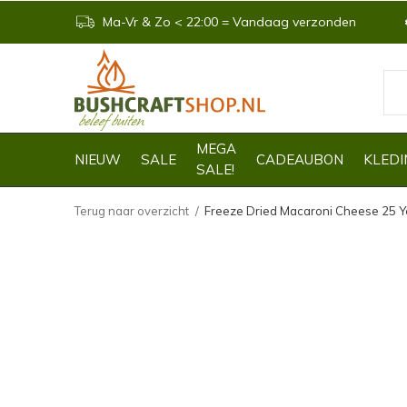
Ma-Vr & Zo < 22:00 = Vandaag verzonden
MEGA
NIEUW
SALE
CADEAUBON
KLEDI
SALE!
Terug naar overzicht
Freeze Dried Macaroni Cheese 25 Y