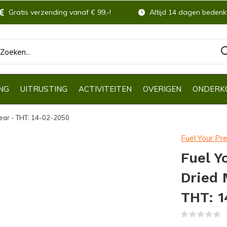
Gratis verzending vanaf € 99,-!
Altijd 14 dagen bedenkt
NG
UITRUSTING
ACTIVITEITEN
OVERIGEN
ONDERK
ear - THT: 14-02-2050
Fuel Your Pr
Fuel Y
Dried 
THT: 
(