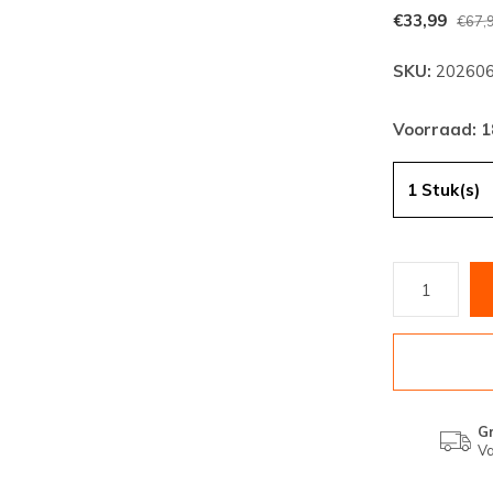
€33,99
€67,
SKU:
202606
Voorraad: 1
1 Stuk(s)
Gr
Va