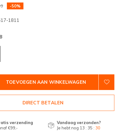
99
-50%
17-1811
8
TOEVOEGEN AAN WINKELWAGEN
DIRECT BETALEN
atis verzending
Vandaag verzonden?
naf €99,-
Je hebt nog
13 : 35 :
30