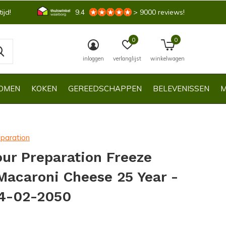
ijd!
9.4
> 9000 reviews!
0
0
inloggen
verlanglijst
winkelwagen
OMEN
KOKEN
GEREEDSCHAPPEN
BELEVENISSEN
M
eparation
our Preparation Freeze
Macaroni Cheese 25 Year -
14-02-2050
0)