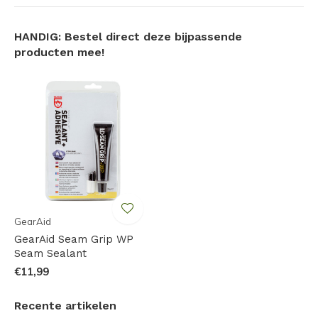
buigt en met de stof mee rekt zodat reparaties van
gaatjes en scheuren jarenlang meegaan
HANDIG: Bestel direct deze bijpassende
De sterke formule wordt niet beïnvloed door
producten mee!
extreme hitte of kou
De ideale set om beschadigingen en lekkages
onderweg op te lossen
Set zit in kleine case om alles bij elkaar te houden
Specificaties:
Inhoud: 7g tube seam sealer/lijm, transparante repair
GearAid
patch en zwarte repair patch
GearAid Seam Grip WP
Seam Sealant
€11,99
Recente artikelen