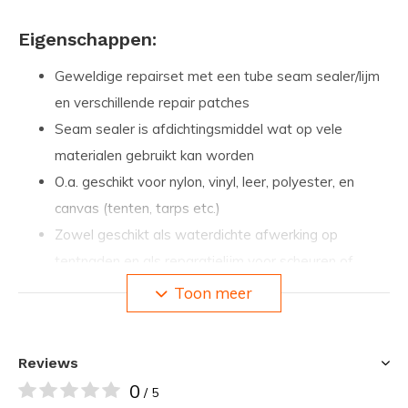
Eigenschappen:
Geweldige repairset met een tube seam sealer/lijm
en verschillende repair patches
Seam sealer is afdichtingsmiddel wat op vele
materialen gebruikt kan worden
O.a. geschikt voor nylon, vinyl, leer, polyester, en
canvas (tenten, tarps etc.)
Zowel geschikt als waterdichte afwerking op
tentnaden en als reparatielijm voor scheuren of
loskomende stiksels
Toon meer
Biedt een doorzichtige, waterdichte afdichting die na
verloop van tijd niet loslaat of barst, waardoor u
Reviews
warm en droog blijft
0
Hardt uit tot een elastische, rubberen afdichting die
/ 5