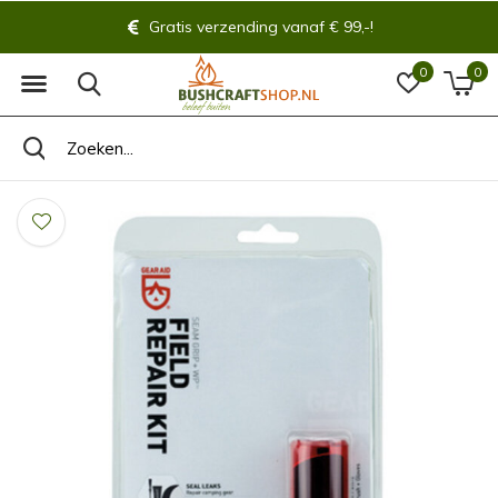
Gratis verzending vanaf € 99,-!
0
0