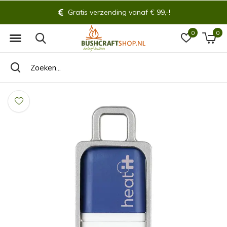
Gratis verzending vanaf € 99,-!
0
0