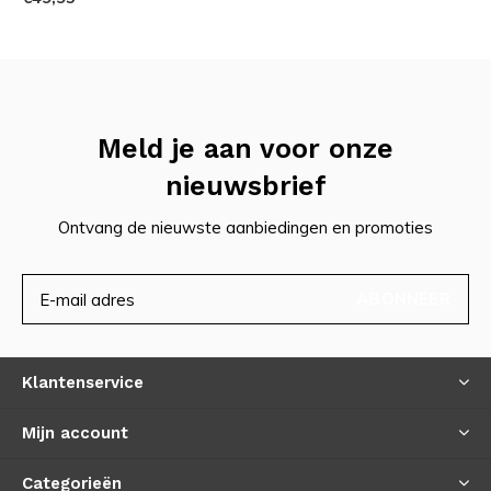
apparaatje beter tegen stoten en vuil.
Inclusief Nite Ize® karabijnhaak:
Je krijgt er
standaard een premium Nite Ize® G-Series
roestvrijstalen karabijnhaak bij. Hiermee klik je hem
Meld je aan voor onze
muurvast, maar toch snel bereikbaar aan je
nieuwsbrief
sleutelbos of rugzak.
Ontvang de nieuwste aanbiedingen en promoties
Nóg toegankelijker:
De behandelduur en temperatuur
zijn via de app in te stellen, en de Pro-versie is door
ABONNEER
de nieuwste updates al veilig te gebruiken bij
kinderen vanaf 3 jaar.
Klantenservice
Mijn account
Hoe werkt het?
Categorieën