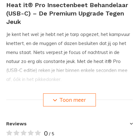
Heat it® Pro Insectenbeet Behandelaar
(USB-C) – De Premium Upgrade Tegen
Jeuk
Je kent het wel: je hebt net je tarp opgezet, het kampvuur
knettert, en de muggen of dazen besluiten dat jij op het
menu staat. Niets verpest je focus of nachtrust in de
natuur zo erg als constante jeuk. Met de
heat it® Pro
(USB-C editie)
reken je hier binnen enkele seconden mee
af, óók in het pikkedonker.
De Pro-versie is de robuuste, luxere broer van de Classic.
Toon meer
Hij is speciaal ontworpen voor zwaar outdoor-gebruik,
voorzien van een slimme metalen behuizing met
Reviews
draaisluiting en een geïntegreerd lampje. Zo ben je dag en
0
nacht voorbereid op vervelende steken!
/ 5