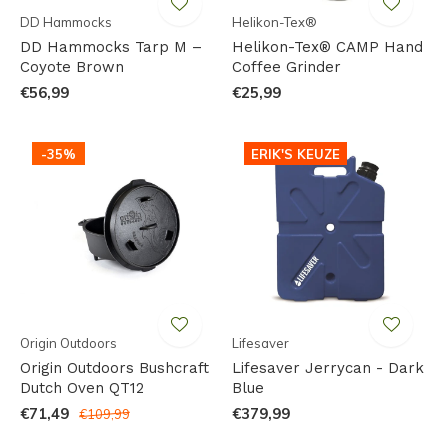
DD Hammocks
Helikon-Tex®
DD Hammocks Tarp M –
Helikon-Tex® CAMP Hand
Coyote Brown
Coffee Grinder
€56,99
€25,99
-35%
ERIK'S KEUZE
Origin Outdoors
Lifesaver
Origin Outdoors Bushcraft
Lifesaver Jerrycan - Dark
Dutch Oven QT12
Blue
€71,49
€379,99
€109,99