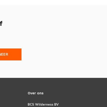
f
NEER
Over ons
BCS Wilderness BV