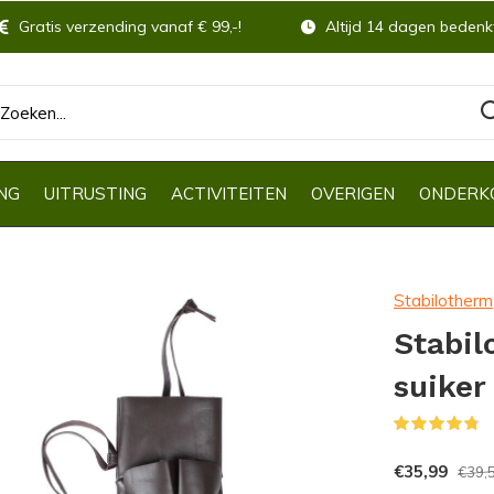
Gratis verzending vanaf € 99,-!
Altijd 14 dagen bedenkt
NG
UITRUSTING
ACTIVITEITEN
OVERIGEN
ONDERK
Stabilotherm
Stabil
suiker
(
€35,99
€39,