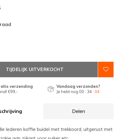
5
rraad
TIJDELIJK UITVERKOCHT
atis verzending
Vandaag verzonden?
naf €99,-
Je hebt nog
00 : 34 :
03
chrijving
Delen
olle lederen koffie buidel met trekkoord, uitgerust met
akje aan zijkant voor suiker etc.