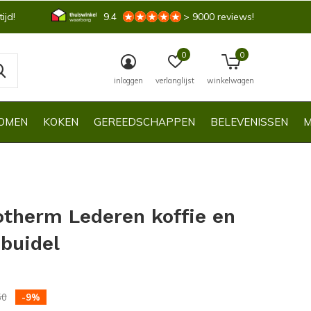
ijd!
9.4
> 9000 reviews!
0
0
inloggen
verlanglijst
winkelwagen
OMEN
KOKEN
GEREEDSCHAPPEN
BELEVENISSEN
M
otherm Lederen koffie en
 buidel
4)
50
-9%