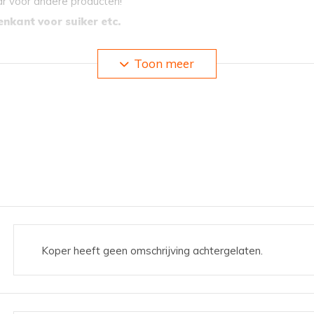
ar voor andere producten!
enkant voor suiker etc.
Toon meer
 uitgerust met extra opbergzakje aan zijkant
Koper heeft geen omschrijving achtergelaten.