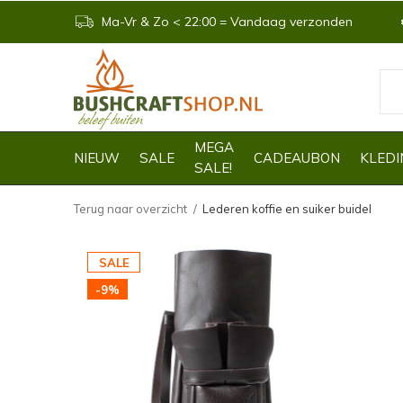
Ma-Vr & Zo < 22:00 = Vandaag verzonden
MEGA
NIEUW
SALE
CADEAUBON
KLEDI
SALE!
Terug naar overzicht
Lederen koffie en suiker buidel
SALE
-9%