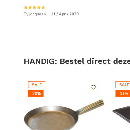
De pouch is af te sluiten d.m.v. het trekkoord, de po
producten/levensmiddelen!
By jacques v.
11 / Apr / 2020
HANDIG: Bestel direct dez
SALE
SALE
-30%
-11%