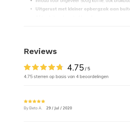
Inhoud voor ongeveer 500g koffie, ook bruikba
Uitgerust met kleiner opbergzak aan buit
Af te sluiten d.m.v. trekkoord
Specificaties:
Materiaal: 100% leder
Reviews
Inhoud: 500g koffie
Kleur: bruin
4.75
/ 5
Maat: ca 27 cm x 14 cm
4.75 sterren op basis van 4 beoordelingen
Stabilotherm Lederen Koffie Buidel
Mooie, stijlvolle lederen koffie buidel met trekkoord,
By Beto A.
29 / Jul / 2020
voor suiker etc.
Geschikt voor ongeveer 500g koffie!