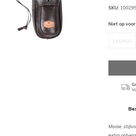
SKU:
10029
Niet op voo
1 stuk(s)
Gr
Va
Bes
Mooie, stijlv
extra opbergz