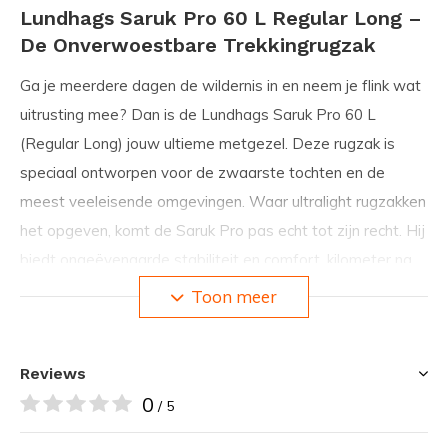
Lundhags Saruk Pro 60 L Regular Long –
De Onverwoestbare Trekkingrugzak
Ga je meerdere dagen de wildernis in en neem je flink wat
uitrusting mee? Dan is de
Lundhags Saruk Pro 60 L
(Regular Long)
jouw ultieme metgezel. Deze rugzak is
speciaal ontworpen voor de zwaarste tochten en de
meest veeleisende omgevingen. Waar ultralight rugzakken
het opgeven, komt de Saruk Pro pas echt tot zijn recht. Hij
biedt ongeëvenaarde stabiliteit en comfort, kilometer na
kilometer, zelfs met extreem zware bepakking.
Toon meer
Extreem Draagcomfort voor Zware
Reviews
Bepakking
0
/ 5
Het geheim van de Saruk Pro zit in het
Carry Comfort™
4.0
draagsysteem. Het robuuste frame bestaat uit een