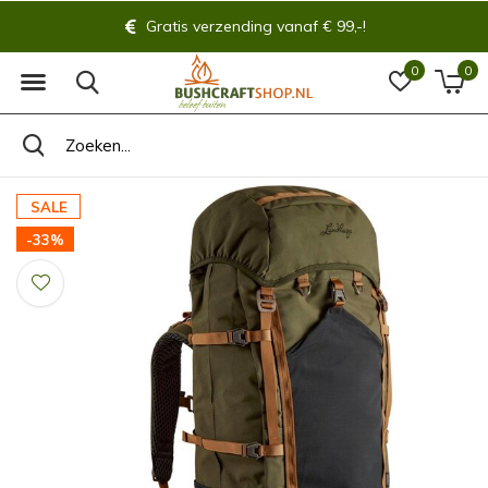
Gratis verzending vanaf € 99,-!
0
0
SALE
-33%