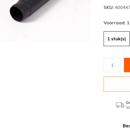
SKU:
40044
Voorraad: 1
1 stuk(s)
Gr
Va
Bes