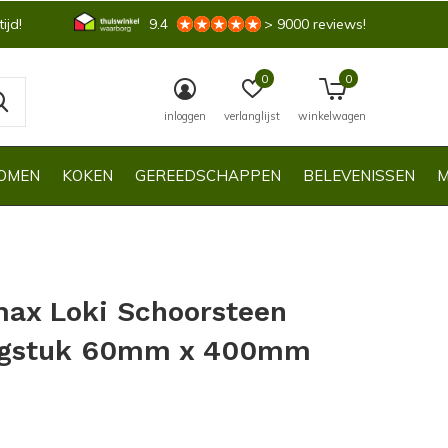
ijd!
9.4
> 9000 reviews!
0
0
inloggen
verlanglijst
winkelwagen
OMEN
KOKEN
GEREEDSCHAPPEN
BELEVENISSEN
M
ax Loki Schoorsteen
ngstuk 60mm x 400mm
0)