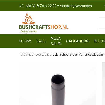
Ma-Vr & Zo < 22:00 = Vandaag verzonden
MEGA
NIEUW
SALE
CADEAUBON
KLEDI
SALE!
Terug naar overzicht
Loki Schoorsteen Verlengstuk 60m