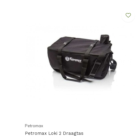
door het gebruik van de houtkachel en/of onderdele
kachel niet onbeheerd te laten, deze te doven voor h
plaatsen op een brandveilige ondergrond. Zorg bij ge
werkende CO-melder (koolmonoxide melder) aanwezig
geeft de consument aan akkoord te gaan met bove
Petromax
Petromax Loki 2 Draagtas