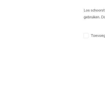
Los schoorste
gebruiken. 
Toevoege