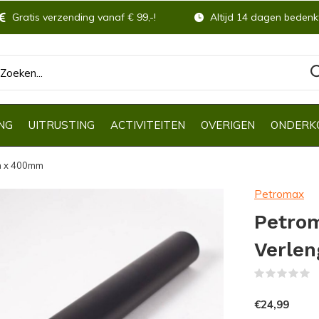
Gratis verzending vanaf € 99,-!
Altijd 14 dagen bedenkt
NG
UITRUSTING
ACTIVITEITEN
OVERIGEN
ONDERK
m x 400mm
Petromax
Petrom
Verle
(
€24,99