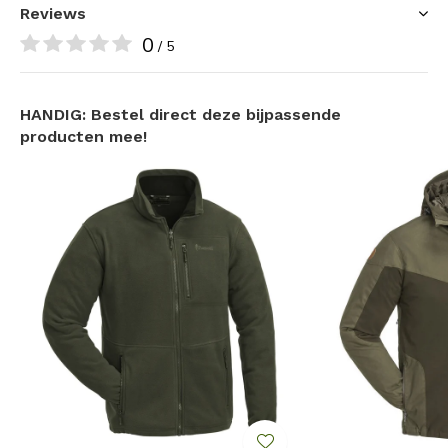
Reviews
Elastische tailleband en strakkere pasvorm
0
Praktsiche zakken met ritsen: 4 ritszakken
/ 5
Extra bescherming tegen beschadiging door zonlicht
BIONIC-FINISH ECO® voor extra vuil- en
HANDIG: Bestel direct deze bijpassende
waterafstotende eigenschappen
producten mee!
Past bij de Finnveden Hybrid Jas (5303)
Specificaties:
Gewicht: 680 gram (maat C52)
Materiaal: 96 % polyamide, 4% elastaan
2e stof: 64% polyester, 34% katoen, 2% elastaan
Activiteit: Outdoor, Hiken, Wandelen
Kleur: Jacht Olijfgroen
Maatvoering: