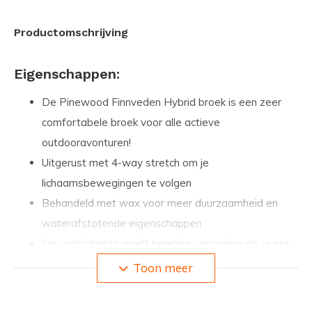
Productomschrijving
Eigenschappen:
De Pinewood Finnveden Hybrid broek is een zeer
comfortabele broek voor alle actieve
outdooravonturen!
Uitgerust met 4-way stretch om je
lichaamsbewegingen te volgen
Behandeld met wax voor meer duurzaamheid en
waterafstotende eigenschappen
De ventilatierits geeft heerlijke verkoeling als je net
wat extra luchtcirculatie nodig hebt
Toon meer
Verstelbare onderkant met een knoop voor 3
posities en een rits (ook inclusief veterhaak)