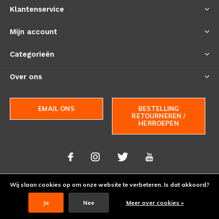
Klantenservice
Mijn account
Categorieën
Over ons
EMAIL ONS
BESTELLING
RETOURNEREN /
HERROEPEN
Wij slaan cookies op om onze website te verbeteren. Is dat akkoord?
© Copyright
2026
- Theme By
DMWS
-
RSS-feed
Ja
Nee
Meer over cookies »
Bushcraftshop BV
9.5
/
10
-
>9000
Reviews @
Kiyoh - Thuiswinkel Waarborg