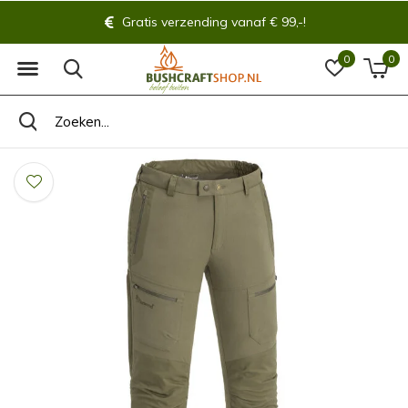
Gratis verzending vanaf € 99,-!
0
0