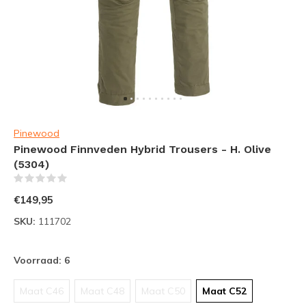
Pinewood
Pinewood Finnveden Hybrid Trousers - H. Olive
(5304)
(0)
€149,95
SKU:
111702
Voorraad: 6
Maat C46
Maat C48
Maat C50
Maat C52