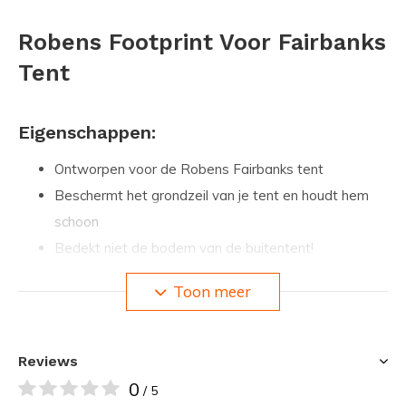
Robens Footprint Voor Fairbanks
Tent
Eigenschappen:
Ontworpen voor de Robens Fairbanks tent
Beschermt het grondzeil van je tent en houdt hem
schoon
Bedekt niet de bodem van de buitentent!
Niet zichtbaar vanaf de buitenkant
Toon meer
Vergroot de levensduur van je tent aanzienlijk, met
name op ruwe bodems!
Geleverd incl. haringen zodat hij verankerd kan
Reviews
worden
0
/ 5