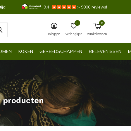
ijd!
9.4
> 9000 reviews!
0
0
inloggen
verlanglijst
winkelwagen
OMEN
KOKEN
GEREEDSCHAPPEN
BELEVENISSEN
M
r producten