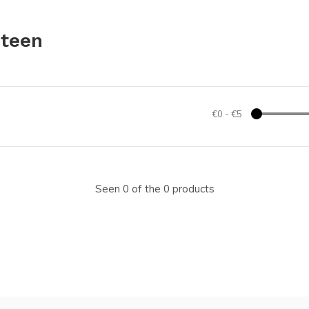
nteen
€0
-
€5
Seen 0 of the 0 products