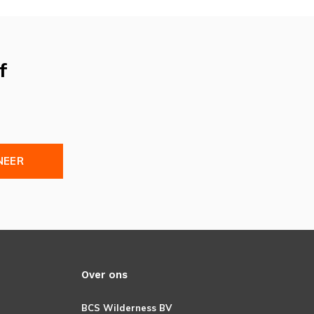
f
NEER
Over ons
BCS Wilderness BV