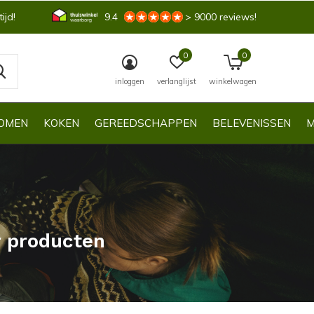
ijd!
9.4
> 9000 reviews!
0
0
inloggen
verlanglijst
winkelwagen
OMEN
KOKEN
GEREEDSCHAPPEN
BELEVENISSEN
M
r producten