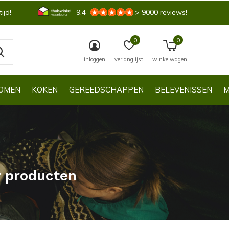
ijd!
9.4
> 9000 reviews!
0
0
inloggen
verlanglijst
winkelwagen
OMEN
KOKEN
GEREEDSCHAPPEN
BELEVENISSEN
M
r producten