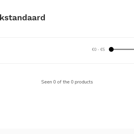
kstandaard
€0
-
€5
Seen 0 of the 0 products