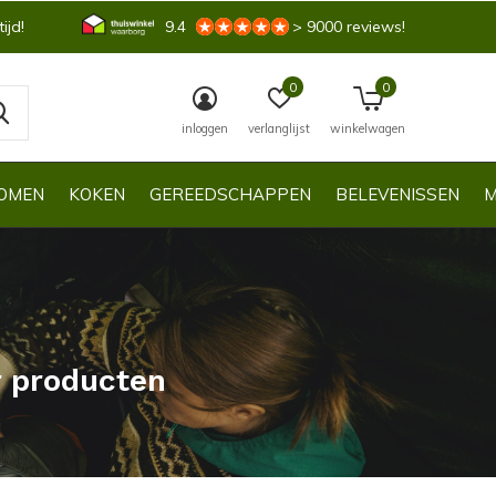
ijd!
9.4
> 9000 reviews!
0
0
inloggen
verlanglijst
winkelwagen
OMEN
KOKEN
GEREEDSCHAPPEN
BELEVENISSEN
M
r producten