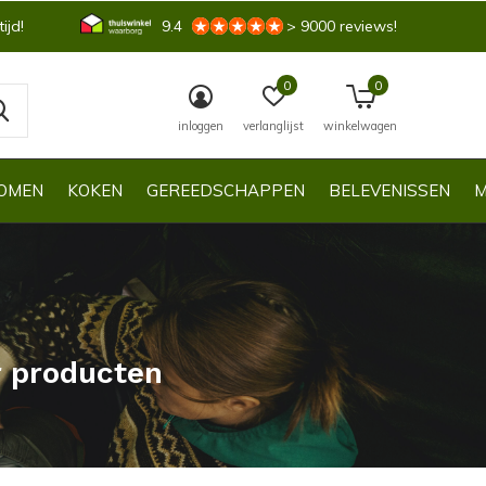
ijd!
9.4
> 9000 reviews!
0
0
inloggen
verlanglijst
winkelwagen
OMEN
KOKEN
GEREEDSCHAPPEN
BELEVENISSEN
M
r producten