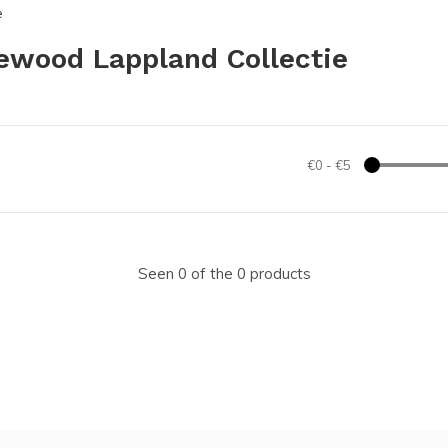
e
ewood Lappland Collectie
€0
-
€5
Seen 0 of the 0 products