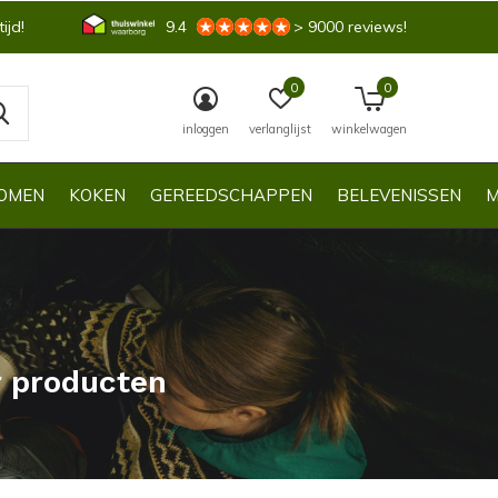
ijd!
9.4
> 9000 reviews!
0
0
inloggen
verlanglijst
winkelwagen
OMEN
KOKEN
GEREEDSCHAPPEN
BELEVENISSEN
M
r producten