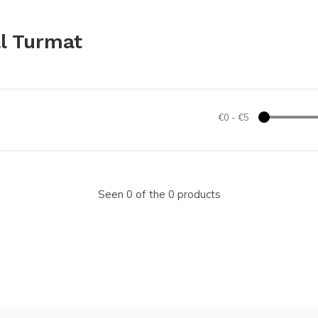
l Turmat
€0
-
€5
Seen 0 of the 0 products