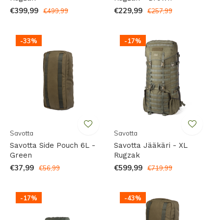
€399,99
€229,99
€499,99
€257,99
-33%
-17%
Savotta
Savotta
Savotta Side Pouch 6L -
Savotta Jääkäri - XL
Green
Rugzak
€37,99
€599,99
€56,99
€719,99
-17%
-43%