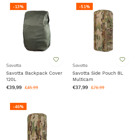
-13%
-51%
Savotta
Savotta
Savotta Backpack Cover
Savotta Side Pouch 8L
120L
Multicam
€39,99
€37,99
€45,99
€76,99
-46%