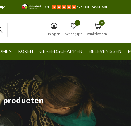
ijd!
9.4
> 9000 reviews!
0
0
inloggen
verlanglijst
winkelwagen
OMEN
KOKEN
GEREEDSCHAPPEN
BELEVENISSEN
M
r producten