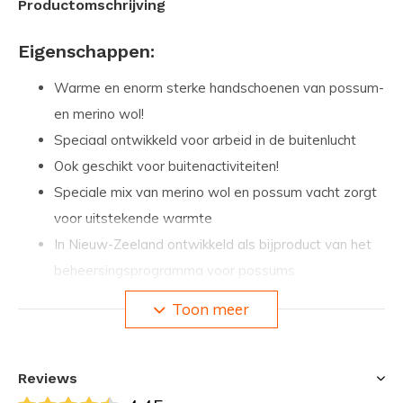
Productomschrijving
Eigenschappen:
Warme en enorm sterke handschoenen van possum-
en merino wol!
Speciaal ontwikkeld voor arbeid in de buitenlucht
Ook geschikt voor buitenactiviteiten!
Speciale mix van merino wol en possum vacht zorgt
voor uitstekende warmte
In Nieuw-Zeeland ontwikkeld als bijproduct van het
beheersingsprogramma voor possums
(milieuvriendelijke keuze)
Toon meer
Meer bewegingsvrijheid en grip dankzij de strakke
pasvorm
Handschoenen blijven warm aanvoelen wanneer ze
Reviews
nat zijn