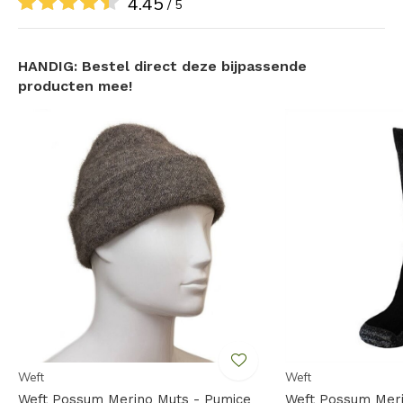
4.45
/ 5
Polypropylene buitenlaag zorgt voor extra
stevigheid en minder pluizen!
HANDIG: Bestel direct deze bijpassende
Goed te combineren met waterafstotende
producten mee!
handschoenen (bijv. leer)
Holle kern van de natuurlijke possum vezels houdt
lucht goed vast voor. verbeterde isolatie!
Al met al een perfecte handschoen voor de actieve
buitenmens!
Specificaties:
Materiaal: Buidelrat- en merinowol, polypropylene
buitenlaag
Kleur: Black/Charcoal
Maatvoering: S/M/L/XL
Weft
Weft
Weft Possum Merino Muts - Pumice
Weft Possum Mer