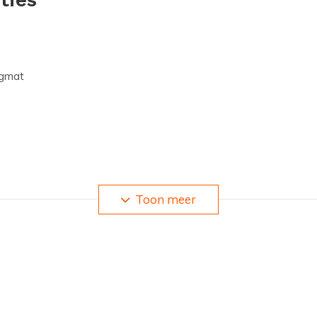
ngmat
Toon meer
kker voor in de tent of in je hangmat. Aan