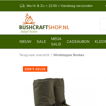
Ma-Vr & Zo < 22:00 = Vandaag verzonden
MEGA
NIEUW
SALE
CADEAUBON
KLEDI
SALE!
Terug naar overzicht
Windstopper Booties
ERIK'S KEUZE