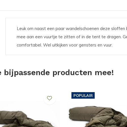
elen is het heerlijk om terug in je tent
trusten en ben je weer klaar voor de
Leuk om naast een paar wandelschoenen deze sloffen bij
mee aan een vuurtje te zitten of in de tent te dragen. 
comfortabel. Wel uitkijken voor gensters en vuur.
een extra paar sokken los ik het niet op.
e bijpassende producten mee!
en. Deze booties zijn geweldig! Heerlijk
: na een dag hiken wil je graag je schoenen
 altijd prettig. Deze booties zijn sterk en
POPULAIR
nd je basecamp en geeft daarmee je voeten