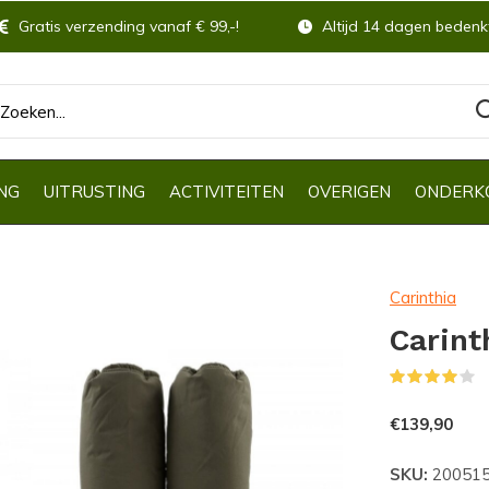
Gratis verzending vanaf € 99,-!
Altijd 14 dagen bedenkt
NG
UITRUSTING
ACTIVITEITEN
OVERIGEN
ONDERK
Carinthia
Carint
(
€139,90
SKU:
20051