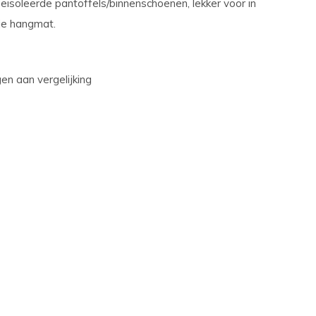
eisoleerde pantoffels/binnenschoenen, lekker voor in
 je hangmat.
n aan vergelijking