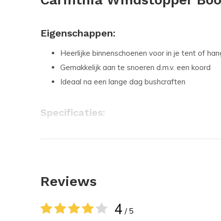
Eigenschappen:
Heerlijke binnenschoenen voor in je tent of ha
Gemakkelijk aan te snoeren d.m.v. een koord
Ideaal na een lange dag bushcraften
Specificaties:
Verkrijgbaar in 2 maten:
36-40
40-46
Reviews
Windstopper Booties:
4
/ 5
Met G-Loft geisoleerde pantoffels/binnenschoenen, le