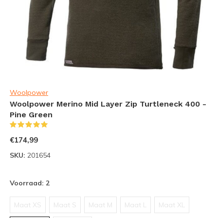
Woolpower
Woolpower Merino Mid Layer Zip Turtleneck 400 -
Pine Green
(3)
€174,99
SKU:
201654
Voorraad: 2
Maat XS
Maat S
Maat M
Maat L
Maat XL