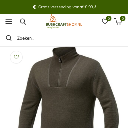
Gratis verzending vanaf € 99,-!
0
0