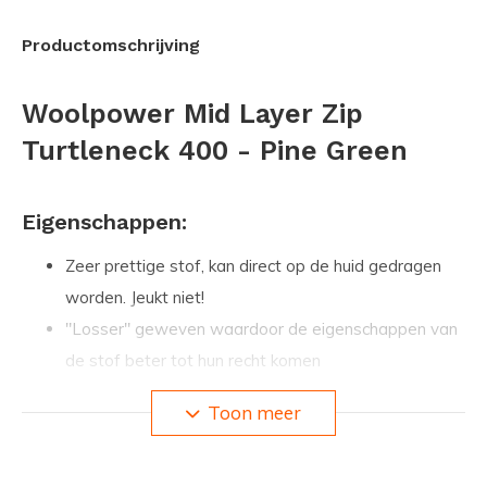
Productomschrijving
Woolpower Mid Layer Zip
Turtleneck 400 - Pine Green
Eigenschappen:
Zeer prettige stof, kan direct op de huid gedragen
worden. Jeukt niet!
"Losser" geweven waardoor de eigenschappen van
de stof beter tot hun recht komen
Anti-bacteriële werking, voorkomt geurtjes zelfs na
Toon meer
een week intensief gebruik
Stof voelt pas klam aan wanneer het 30% van eigen
gewicht aan water opgezogen heeft