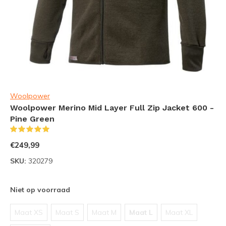
Woolpower
Woolpower Merino Mid Layer Full Zip Jacket 600 -
Pine Green
(3)
€249,99
SKU:
320279
Niet op voorraad
Maat XS
Maat S
Maat M
Maat L
Maat XL