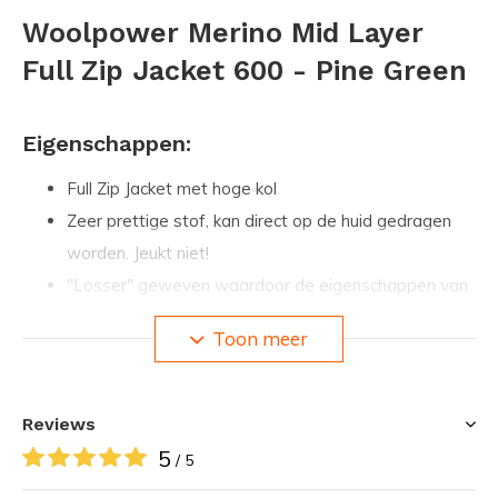
Woolpower Merino Mid Layer
Full Zip Jacket 600 - Pine Green
Eigenschappen:
Full Zip Jacket met hoge kol
Zeer prettige stof, kan direct op de huid gedragen
worden. Jeukt niet!
"Losser" geweven waardoor de eigenschappen van
de stof beter tot hun recht komen
Toon meer
Antibacteriële werking, voorkomt geurtjes zelfs na
een week intensief gebruik
Stof voelt pas klam aan wanneer het 30% van eigen
Reviews
gewicht aan water opgezogen heeft
5
/ 5
Stof voelt warm en prettig wanneer het (volkomen)