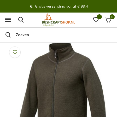
Gratis verzending vanaf € 99,-!
0
0