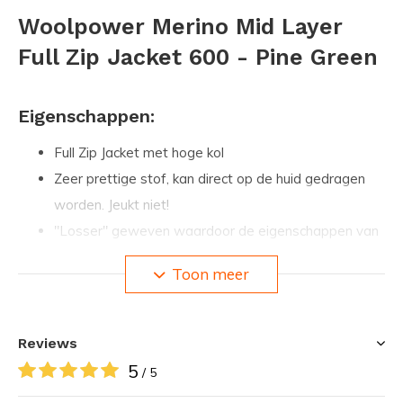
Woolpower Merino Mid Layer
Full Zip Jacket 600 - Pine Green
Eigenschappen:
Full Zip Jacket met hoge kol
Zeer prettige stof, kan direct op de huid gedragen
worden. Jeukt niet!
"Losser" geweven waardoor de eigenschappen van
de stof beter tot hun recht komen
Toon meer
Antibacteriële werking, voorkomt geurtjes zelfs na
een week intensief gebruik
Stof voelt pas klam aan wanneer het 30% van eigen
Reviews
gewicht aan water opgezogen heeft
5
/ 5
Stof voelt warm en prettig wanneer het (volkomen)