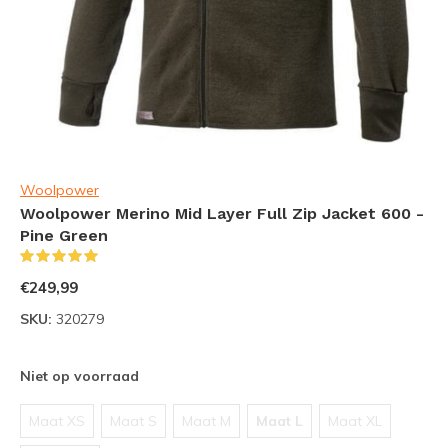
Woolpower
Woolpower Merino Mid Layer Full Zip Jacket 600 -
Pine Green
(3)
€249,99
SKU:
320279
Niet op voorraad
Maat XS
Maat S
Maat M
Maat L
Maat XL