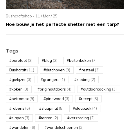
Bushcraftshop - 11 / Mar / 25
Hoe bouw je het perfecte shelter met een tarp?
Tags
#barefoot
(2)
#blog
(2)
#buitenkoken
(7)
Bushcraft
(11)
#dutchoven
(9)
firesteel
(3)
#gietijzer
(3)
#grangers
(1)
#kleding
(2)
#koken
(3)
#originoutdoors
(4)
#outdoorcooking
(3)
#petromax
(9)
#pinewood
(3)
#recept
(5)
#robens
(6)
#slaapmat
(5)
#slaapzak
(4)
#slapen
(3)
#tenten
(2)
#verzorging
(2)
#wandelen
(6)
#wandelschoenen
(3)