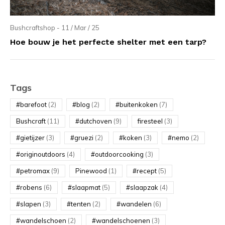
Bushcraftshop - 11 / Mar / 25
Hoe bouw je het perfecte shelter met een tarp?
Tags
#barefoot
(2)
#blog
(2)
#buitenkoken
(7)
Bushcraft
(11)
#dutchoven
(9)
firesteel
(3)
#gietijzer
(3)
#gruezi
(2)
#koken
(3)
#nemo
(2)
#originoutdoors
(4)
#outdoorcooking
(3)
#petromax
(9)
Pinewood
(1)
#recept
(5)
#robens
(6)
#slaapmat
(5)
#slaapzak
(4)
#slapen
(3)
#tenten
(2)
#wandelen
(6)
#wandelschoen
(2)
#wandelschoenen
(3)